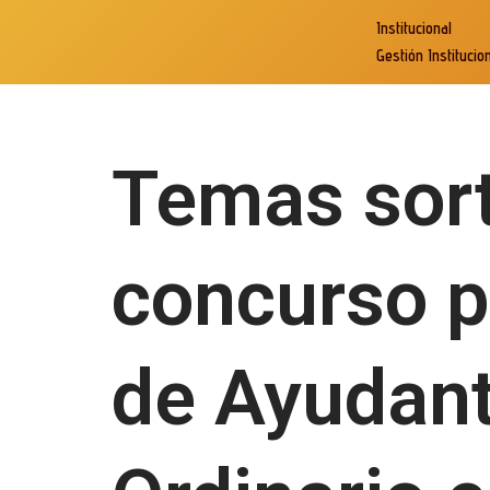
Institucional
Gestión Institucio
Ir
al
contenido
Inicio
»
Temas sorteados del concurso para un cargo de 
Temas sor
concurso p
de Ayudan