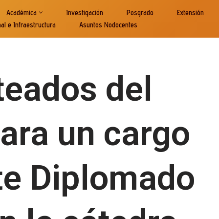
Académica
Investigación
Posgrado
Extensión
nal e Infraestructura
Asuntos Nodocentes
Ayudante Diplomado Ordinario en la cátedra Prácticas Educativas en P
teados del
ara un cargo
te Diplomado